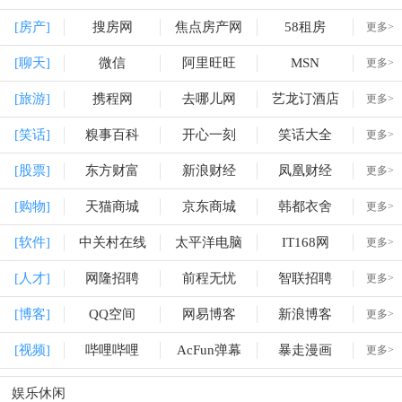
[房产]
搜房网
焦点房产网
58租房
更多>
[聊天]
微信
阿里旺旺
MSN
更多>
[旅游]
携程网
去哪儿网
艺龙订酒店
更多>
[笑话]
糗事百科
开心一刻
笑话大全
更多>
[股票]
东方财富
新浪财经
凤凰财经
更多>
[购物]
天猫商城
京东商城
韩都衣舍
更多>
[软件]
中关村在线
太平洋电脑
IT168网
更多>
[人才]
网隆招聘
前程无忧
智联招聘
更多>
[博客]
QQ空间
网易博客
新浪博客
更多>
[视频]
哔哩哔哩
AcFun弹幕
暴走漫画
更多>
娱乐休闲