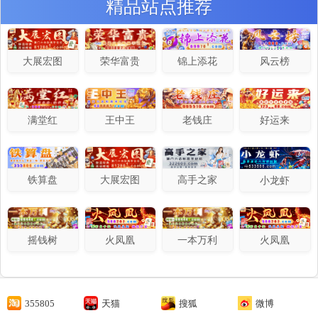
精品站点推荐
荣华富贵
大展宏图
锦上添花
风云榜
满堂红
王中王
老钱庄
好运来
铁算盘
大展宏图
高手之家
小龙虾
摇钱树
一本万利
火凤凰
火凤凰
355805
天猫
搜狐
微博