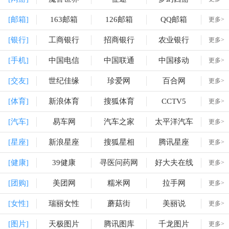
[邮箱]
163邮箱
126邮箱
QQ邮箱
更多>
[银行]
工商银行
招商银行
农业银行
更多>
[手机]
中国电信
中国联通
中国移动
更多>
[交友]
世纪佳缘
珍爱网
百合网
更多>
[体育]
新浪体育
搜狐体育
CCTV5
更多>
[汽车]
易车网
汽车之家
太平洋汽车
更多>
[星座]
新浪星座
搜狐星相
腾讯星座
更多>
[健康]
39健康
寻医问药网
好大夫在线
更多>
[团购]
美团网
糯米网
拉手网
更多>
[女性]
瑞丽女性
蘑菇街
美丽说
更多>
[图片]
天极图片
腾讯图库
千龙图片
更多>