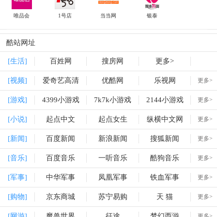
唯品会
1号店
当当网
银泰
酷站网址
[生活]
百姓网
搜房网
更多>
[视频]
爱奇艺高清
优酷网
乐视网
更多>
[游戏]
4399小游戏
7k7k小游戏
2144小游戏
更多>
[小说]
起点中文
起点女生
纵横中文网
更多>
[新闻]
百度新闻
新浪新闻
搜狐新闻
更多>
[音乐]
百度音乐
一听音乐
酷狗音乐
更多>
[军事]
中华军事
凤凰军事
铁血军事
更多>
[购物]
京东商城
苏宁易购
天 猫
更多>
[网游]
魔兽世界
征途
梦幻西游
更多>