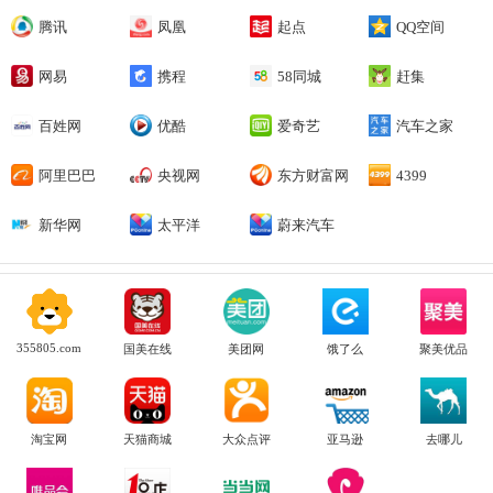
腾讯
凤凰
起点
QQ空间
网易
携程
58同城
赶集
百姓网
优酷
爱奇艺
汽车之家
阿里巴巴
央视网
东方财富网
4399
新华网
太平洋
蔚来汽车
355805.com
国美在线
美团网
饿了么
聚美优品
淘宝网
天猫商城
大众点评
亚马逊
去哪儿