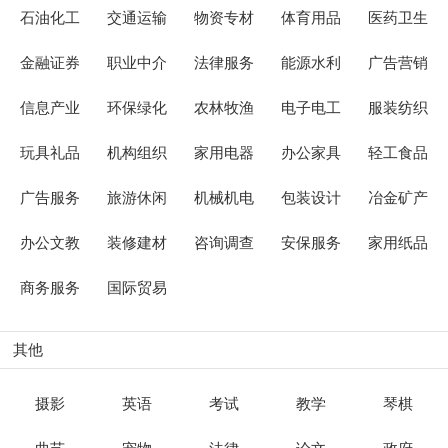
石油化工
交通运输
物资专材
体育用品
医药卫生
金融证券
职业中介
法律服务
能源水利
广告营销
信息产业
环保绿化
农林牧渔
电子电工
服装纺织
玩具礼品
机构组织
家用电器
办公家具
轻工食品
广告服务
旅游休闲
机械机电
包装设计
冶金矿产
办公文教
装修建材
咨询调查
安保服务
家用纸品
商务服务
国际贸易
其他
摄影
英语
考试
教学
琴棋