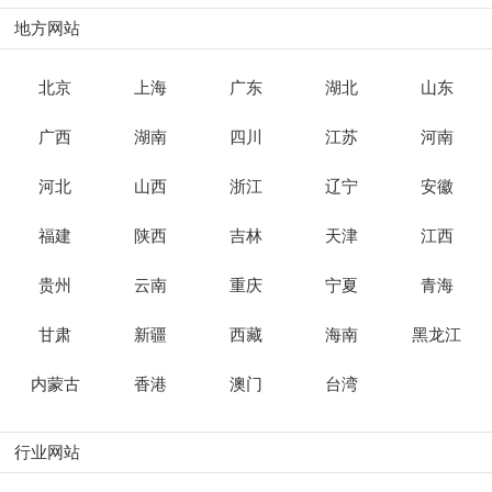
地方网站
北京
上海
广东
湖北
山东
广西
湖南
四川
江苏
河南
河北
山西
浙江
辽宁
安徽
福建
陕西
吉林
天津
江西
贵州
云南
重庆
宁夏
青海
甘肃
新疆
西藏
海南
黑龙江
内蒙古
香港
澳门
台湾
行业网站